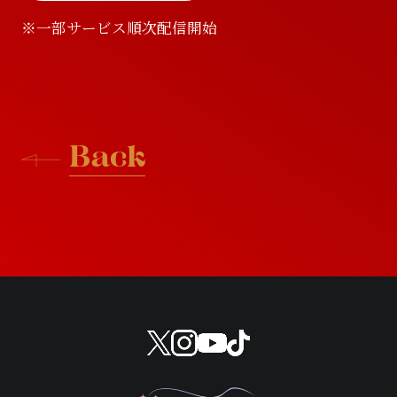
※一部サービス順次配信開始
B
a
c
k
B
a
c
k