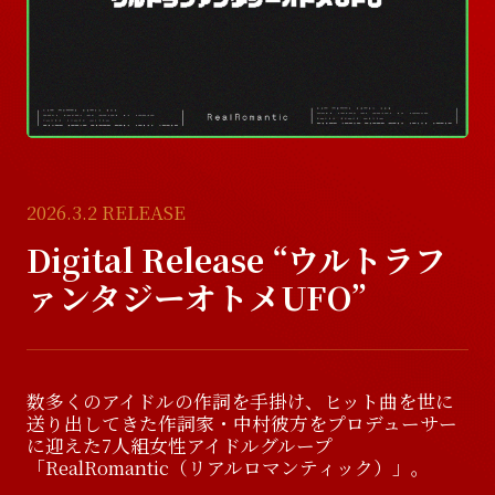
D
i
s
c
o
g
r
a
p
h
y
V
i
d
e
o
V
i
d
e
o
G
o
o
d
s
G
o
o
d
s
2026.3.2
RELEASE
Digital Release “ウルトラフ
ァンタジーオトメUFO”
数多くのアイドルの作詞を手掛け、ヒット曲を世に
送り出してきた作詞家・中村彼方をプロデューサー
に迎えた7人組女性アイドルグループ
「RealRomantic（リアルロマンティック）」。