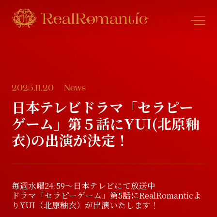
2025.11.20
News
N
e
w
s
日本テレビドラマ「セラピー
ゲーム」第５話にYUI(北原釉
N
e
w
s
P
r
o
f
l
e
衣)の出演が決定！
P
r
o
f
l
e
S
c
h
e
d
u
l
e
毎週水曜24:59～日本テレビにて放送中
ドラマ「セラピーゲーム」第5話にRealRomanticよ
S
c
h
e
d
u
l
e
D
i
s
c
o
g
r
a
p
h
y
りYUI（北原釉衣）が出演いたします！