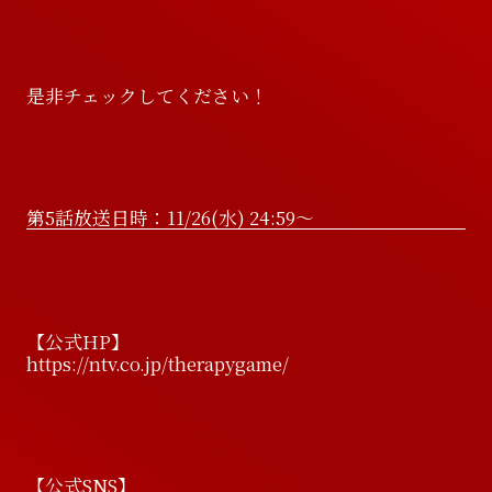
D
i
s
c
o
g
r
a
p
h
y
V
i
d
e
o
是非チェックしてください！
V
i
d
e
o
G
o
o
d
s
G
o
o
d
s
第5話放送日時：11/26(水) 24:59～
【公式HP】
https://ntv.co.jp/therapygame/
【公式SNS】