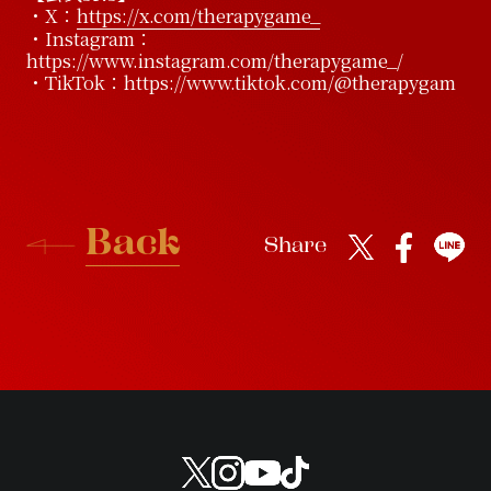
・X：
https://x.com/therapygame_
・Instagram：
https://www.instagram.com/therapygame_/
・TikTok：https://www.tiktok.com/@therapygam
B
a
c
k
Share
B
a
c
k