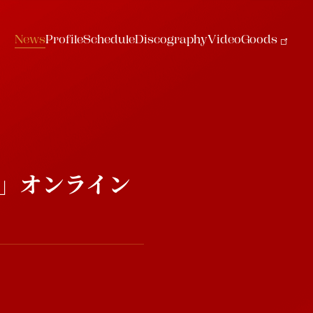
N
e
w
s
P
r
o
f
i
l
e
S
c
h
e
d
u
l
e
D
i
s
c
o
g
r
a
p
h
y
V
i
d
e
o
G
o
o
d
s
N
e
w
s
P
r
o
f
i
l
e
S
c
h
e
d
u
l
e
D
i
s
c
o
g
r
a
p
h
y
V
i
d
e
o
G
o
o
d
s
編」オンライン