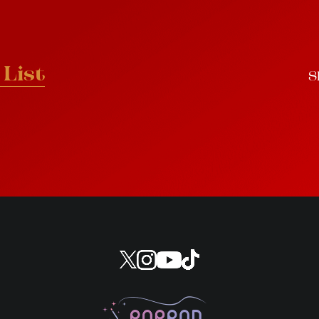
L
i
s
t
S
L
i
s
t