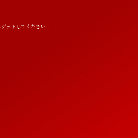
非ゲットしてください！
h
V
y
i
d
e
G
o
o
o
d
s
h
V
y
i
d
e
G
o
o
o
d
s