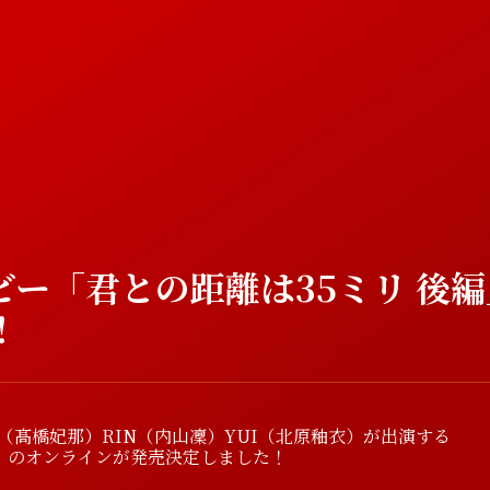
ビー「君との距離は35ミリ 後
！
HINA（髙橋妃那）RIN（内山凜）YUI（北原釉衣）が出演する
編」のオンラインが発売決定しました！