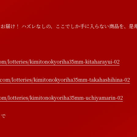
お届け！ ハズレなしの、ここでしか手に入らない商品を、是
com/lotteries/kimitonokyoriha35mm-kitaharayui-02
t.com/lotteries/kimitonokyoriha35mm-takahashihina-02
S
l
e
c
h
e
d
u
D
l
i
e
s
c
o
g
r
a
p
.com/lotteries/kimitonokyoriha35mm-uchiyamarin-02
まで
S
l
e
c
h
e
d
u
D
l
i
e
s
c
o
g
r
a
p