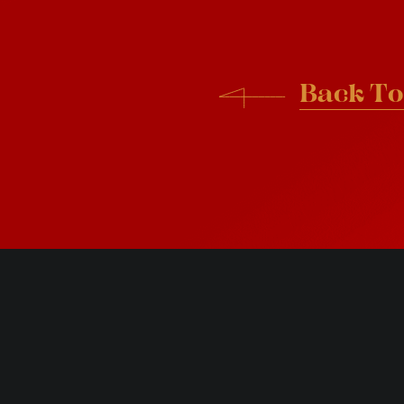
B
a
c
k
T
o
B
a
c
k
T
o