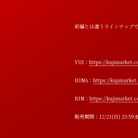
前編とは違うラインナップで
YUI：
https://kujimarket.
HINA：
https://kujimarke
N
e
w
s
P
r
o
f
i
RIN：
https://kujimarket
販売期間：12/21(日) 23:59
N
e
w
s
P
r
o
f
i