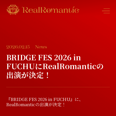
2026.02.15
News
N
e
w
s
BRIDGE FES 2026 in
FUCHUにRealRomanticの
N
e
w
s
P
r
o
f
l
e
出演が決定！
P
r
o
f
l
e
S
c
h
e
d
u
l
e
『BRIDGE FES 2026 in FUCHU』に、
RealRomanticの出演が決定！
S
c
h
e
d
u
l
e
D
i
s
c
o
g
r
a
p
h
y