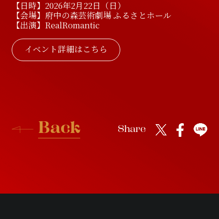
【日時】2026年2月22日（日）
【会場】府中の森芸術劇場 ふるさとホール
D
i
s
c
o
g
r
a
p
h
y
V
i
d
e
o
【出演】RealRomantic
イベント詳細はこちら
V
i
d
e
o
G
o
o
d
s
G
o
o
d
s
B
a
c
k
Share
B
a
c
k