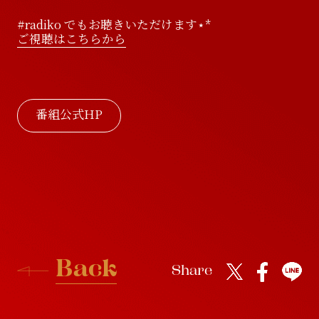
#radiko でもお聴きいただけます⋆*
ご視聴はこちらから
番組公式HP
B
a
c
k
Share
B
a
c
k