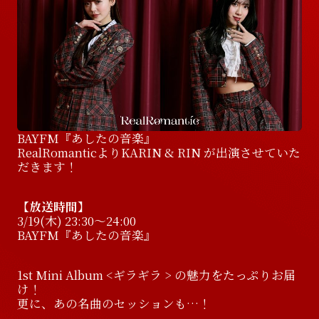
D
i
s
c
o
g
r
a
p
h
y
V
i
d
e
o
V
i
d
e
o
G
o
o
d
s
G
o
o
d
s
BAYFM『あしたの音楽』
RealRomanticよりKARIN & RIN が出演させていた
だきます！
【放送時間】
3/19(木) 23:30〜24:00
BAYFM『あしたの音楽』
1st Mini Album <ギラギラ > の魅力をたっぷりお届
け！
更に、あの名曲のセッションも…！