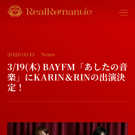
2026.03.13
News
N
e
w
s
3/19(木) BAYFM「あしたの音
楽」にKARIN＆RINの出演決
N
e
w
s
P
r
o
f
l
e
定！
P
r
o
f
l
e
S
c
h
e
d
u
l
e
S
c
h
e
d
u
l
e
D
i
s
c
o
g
r
a
p
h
y