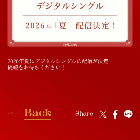
D
i
s
c
o
g
r
a
p
h
y
V
i
d
e
o
V
i
d
e
o
G
o
o
d
s
G
o
o
d
s
2026年夏にデジタルシングルの配信が決定！
続報をお待ちください！
B
a
c
k
Share
B
a
c
k