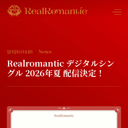
2026.04.16
News
N
e
w
s
Realromantic デジタルシン
グル 2026年夏 配信決定！
N
e
w
s
P
r
o
f
l
e
P
r
o
f
l
e
S
c
h
e
d
u
l
e
S
c
h
e
d
u
l
e
D
i
s
c
o
g
r
a
p
h
y