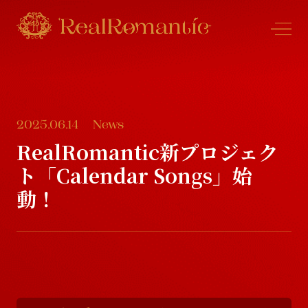
2025.06.14
News
N
e
w
s
RealRomantic新プロジェク
ト「Calendar Songs」始
N
e
w
s
P
r
o
f
l
e
動！
P
r
o
f
l
e
S
c
h
e
d
u
l
e
S
c
h
e
d
u
l
e
D
i
s
c
o
g
r
a
p
h
y