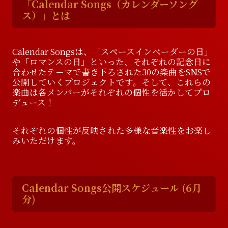
「Calendar Songs（カレンダーソング
ス）」とは
D
i
s
c
o
g
r
a
p
h
y
V
i
d
e
o
Calendar Songsは、「スペースインベーダーの日」
V
i
d
e
o
G
o
o
d
s
や「ロマンスの日」といった、それぞれの記念日に
合わせたテーマで書き下ろされた30の楽曲をSNSで
公開していくプロジェクトです。そして、これらの
楽曲は各メンバーがそれぞれの個性を活かしてプロ
G
o
o
d
s
デュース！
それぞれの個性が反映された多様な音楽性をお楽し
みいただけます。
Calendar Songs公開スケジュール (6月
分)