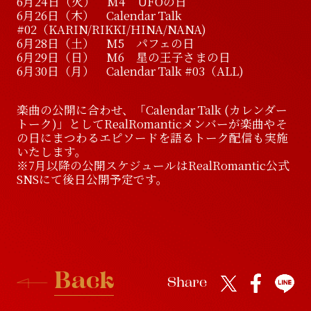
6月24日（火） M4 UFOの日
6月26日（木） Calendar Talk
#02（KARIN/RIKKI/HINA/NANA)
6月28日（土） M5 パフェの日
6月29日（日） M6 星の王子さまの日
6月30日（月） Calendar Talk #03（ALL)
楽曲の公開に合わせ、「Calendar Talk (カレンダー
トーク)」としてRealRomanticメンバーが楽曲やそ
の日にまつわるエピソードを語るトーク配信も実施
いたします。
※7月以降の公開スケジュールはRealRomantic公式
SNSにて後日公開予定です。
B
a
c
k
Share
B
a
c
k