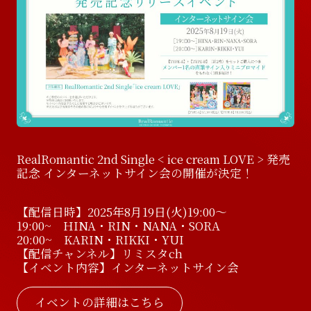
D
i
s
c
o
g
r
a
p
h
y
V
i
d
e
o
V
i
d
e
o
G
o
o
d
s
G
o
o
d
s
RealRomantic 2nd Single < ice cream LOVE > 発売
記念 インターネットサイン会の開催が決定！
【配信日時】2025年8月19日(火)19:00～
19:00~ HINA・RIN・NANA・SORA
20:00~ KARIN・RIKKI・YUI
【配信チャンネル】リミスタch
【イベント内容】インターネットサイン会
イベントの詳細はこちら