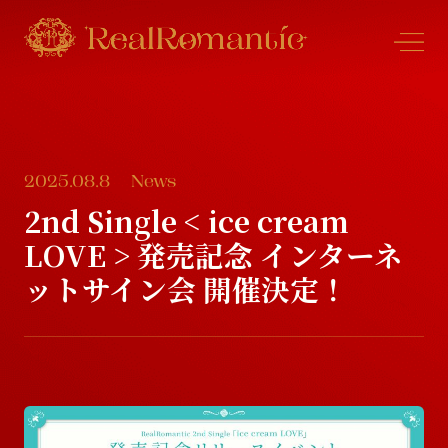
2025.08.8
News
N
e
w
s
2nd Single < ice cream
LOVE > 発売記念 インターネ
N
e
w
s
P
r
o
f
l
e
ットサイン会 開催決定！
P
r
o
f
l
e
S
c
h
e
d
u
l
e
S
c
h
e
d
u
l
e
D
i
s
c
o
g
r
a
p
h
y