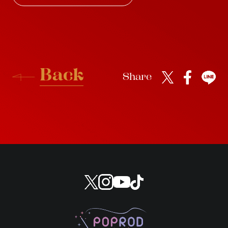
B
a
c
k
Share
B
a
c
k