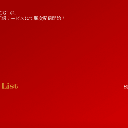
S
l
e
c
h
e
d
u
D
l
i
e
s
c
o
g
r
a
p
GGG” が、
種音楽配信サービスにて順次配信開始！
L
i
s
t
S
L
i
s
t