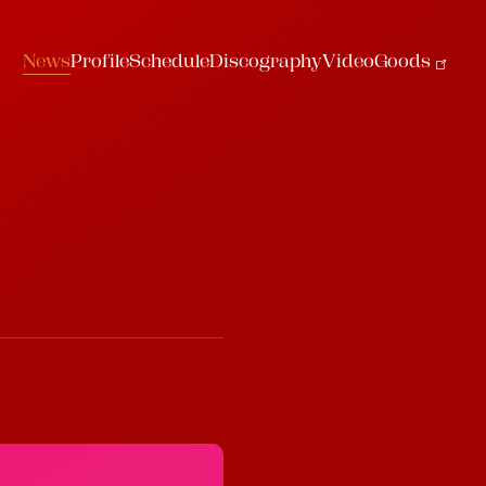
N
e
w
s
P
r
o
f
i
l
e
S
c
h
e
d
u
l
e
D
i
s
c
o
g
r
a
p
h
y
V
i
d
e
o
G
o
o
d
s
N
e
w
s
P
r
o
f
i
l
e
S
c
h
e
d
u
l
e
D
i
s
c
o
g
r
a
p
h
y
V
i
d
e
o
G
o
o
d
s