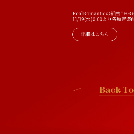
N
e
w
s
P
r
o
f
i
RealRomanticの新曲 “EG
11/19(水)0:00より各
詳細はこちら
B
a
c
k
T
o
B
a
c
k
T
o