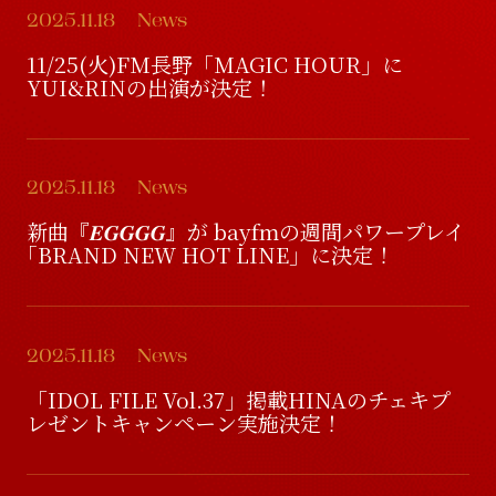
2025.11.18
News
D
i
s
c
o
g
r
a
p
h
y
V
i
d
e
o
11/25(火)FM長野「MAGIC HOUR」に
YUI&RINの出演が決定！
V
i
d
e
o
G
o
o
d
s
2025.11.18
News
G
o
o
d
s
新曲『𝑬𝑮𝑮𝑮𝑮』が bayfmの週間パワープレイ
｢BRAND NEW HOT LINE」に決定！
2025.11.18
News
「IDOL FILE Vol.37」掲載HINAのチェキプ
レゼントキャンペーン実施決定！