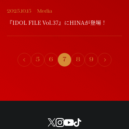
2025.10.15
Media
『IDOL FILE Vol.37』にHINAが登場！
5
6
7
8
9