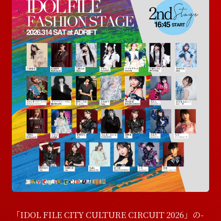
D
i
s
c
o
g
r
a
p
h
y
V
i
d
e
o
V
i
d
e
o
G
o
o
d
s
G
o
o
d
s
「IDOL FILE CITY CULTURE CIRCUIT 2026」の-