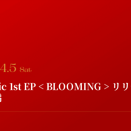
4
.
5
Sat
ic 1st EP < BLOOMING 
橋