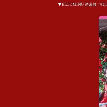
▼BLOOMING 通常盤：¥1,5
N
e
w
P
s
r
o
f
i