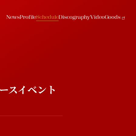
S
c
h
e
d
u
l
e
N
e
w
s
P
r
o
f
i
l
e
D
i
s
c
o
g
r
a
p
h
y
V
i
d
e
o
G
o
o
d
s
S
c
h
e
d
u
l
e
N
e
w
s
P
r
o
f
i
l
e
D
i
s
c
o
g
r
a
p
h
y
V
i
d
e
o
G
o
o
d
s
> リリースイベント