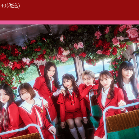
40(税込)
S
c
h
e
d
u
l
e
l
e
D
i
s
c
o
g
r
a
p