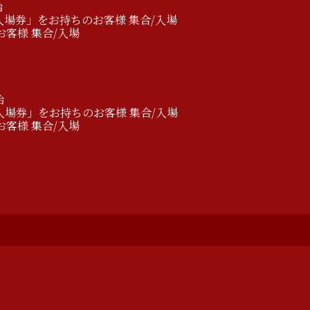
始
き入場券」をお持ちのお客様 集合/入場
お客様 集合/入場
始
き入場券」をお持ちのお客様 集合/入場
お客様 集合/入場
S
c
h
e
d
u
l
e
l
e
D
i
s
c
o
g
r
a
p