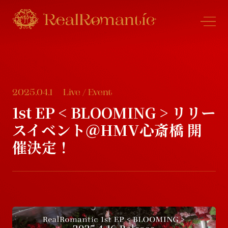
2025.04.1
Live / Event
N
e
w
s
1st EP < BLOOMING > リリー
スイベント＠HMV心斎橋 開
N
e
w
s
P
r
o
f
l
e
催決定！
P
r
o
f
l
e
S
c
h
e
d
u
l
e
S
c
h
e
d
u
l
e
D
i
s
c
o
g
r
a
p
h
y